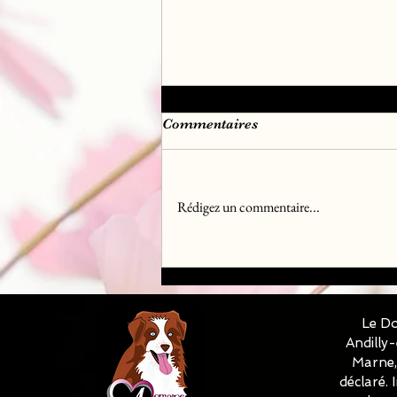
Commentaires
Rédigez un commentaire...
Chiots Golden Retriever Lof
disponible à la réservation
♀️♂️✅✅✅
Le Do
Andilly
Marne, 
déclaré.