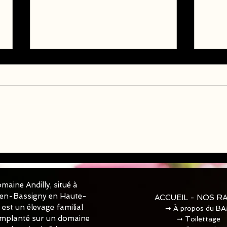
Chio
Chiots Berger Américain
Miniature LOF disponible
✅✅✅
maine Andilly, situé à
-en-Bassigny en Haute-
ACCUEIL - NOS R
est un élevage familial
➞
À propos du B
 Implanté sur un domaine
➞
Toilettage​