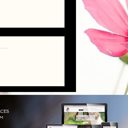
ts Golden Retriever LOF
ACES
AM