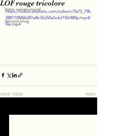
LOF rouge tricolore
Votre communauté
https://video.wixstatic.com/video/c7fa73_79b
38811084f4d87a4b32d50a5c6d150/480p/mp4/
Astuces blog
file.mp4
Voir tout
Posts récents