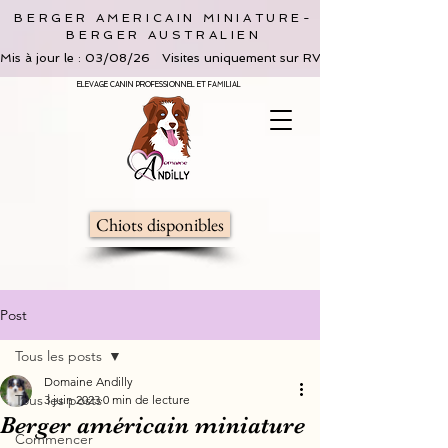
BERGER AMERICAIN MINIATURE-
BERGER AUSTRALIEN
Mis à jour le : 03/08/26   Visites uniquement sur RV, limitées à 2 adultes 
ELEVAGE CANIN PROFESSIONNEL ET FAMILIAL
Chiots disponibles
Post
Tous les posts
Domaine Andilly
Tous les posts
3 juin 2023
0 min de lecture
Berger américain miniature
Commencer