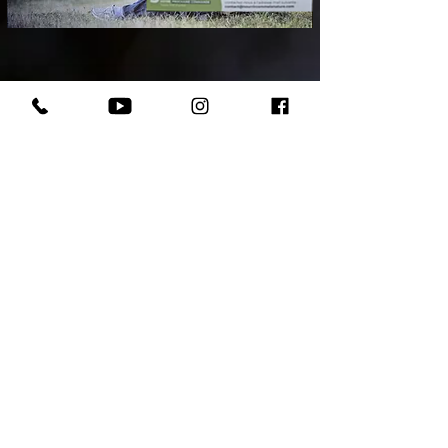
Votre chiot assuré 2 mois
© Copyright 2025 - Domaine Andilly - Tous droits
rése
r
v
é
s
Mentions légales
|
Politique de confidentialité et de
cookies