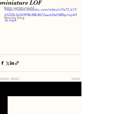
miniature LOF
Votre communauté
https://video.wixstatic.com/video/c7fa73_b73
bf222b3e543938c88b8672aacb0ef/480p/mp4/f
Astuces blog
ile.mp4
Voir tout
Posts récents