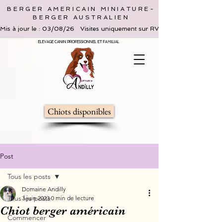
BERGER AMERICAIN MINIATURE-
BERGER AUSTRALIEN
Mis à jour le : 03/08/26   Visites uniquement sur RV, limitées à 2 adultes 
ELEVAGE CANIN PROFESSIONNEL ET FAMILIAL
Chiots disponibles
Post
Tous les posts
Domaine Andilly
Tous les posts
3 juin 2023
0 min de lecture
Chiot berger américain
Commencer