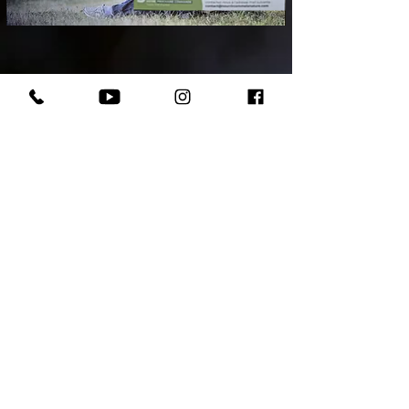
Votre chiot assuré 2 mois
© Copyright 2025 - Domaine Andilly - Tous droits
rése
r
v
é
s
Mentions légales
|
Politique de confidentialité et de
cookies