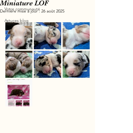
Miniature LOF
Votre communauté
Dernière mise à jour :
26 août 2025
Astuces blog