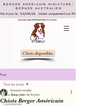
BERGER AMERICAIN MINIATURE-
BERGER AUSTRALIEN
Mis à jour le : 03/08/26   Visites uniquement sur RV, limitées à 2 adultes 
ELEVAGE CANIN PROFESSIONNEL ET FAMILIAL
Chiots disponibles
Post
Tous les posts
Domaine Andilly
Tous les posts
14 avr.
1 min de lecture
Chiots Berger Américain
Commencer