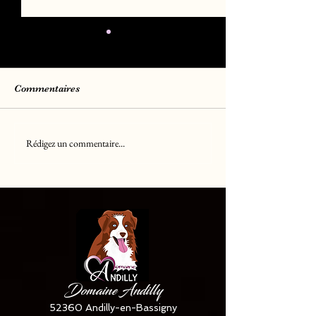
Commentaires
Rédigez un commentaire...
Chiots Berger Américain
Chiots Golden R
Miniature LOF
LOF
disponible ✅✅✅
Domaine Andilly
52360 Andilly-en-Bassigny