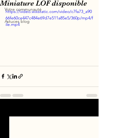
Miniature LOF disponible
Votre communauté
https://video.wixstatic.com/video/c7fa73_a90
66fe60ce447c484e69d7e511a85e5/360p/mp4/f
Astuces blog
ile.mp4
Voir tout
Posts récents