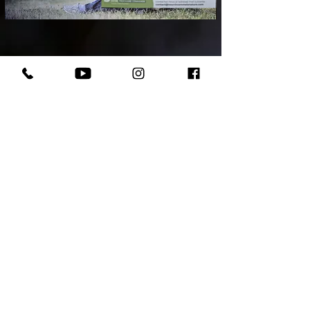
Votre chiot assuré 2 mois
© Copyright 2025 - Domaine Andilly - Tous droits
rése
r
v
é
s
Mentions légales
|
Politique de confidentialité et de
cookies