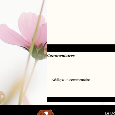
Commentaires
Rédigez un commentaire...
Chiots Golden Retriever Lof
disponible à la réservation
♀️♂️✅✅✅
Le Do