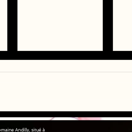
Chio
Chiots Berger Américain
Miniature LOF disponible
✅✅✅
maine Andilly, situé à