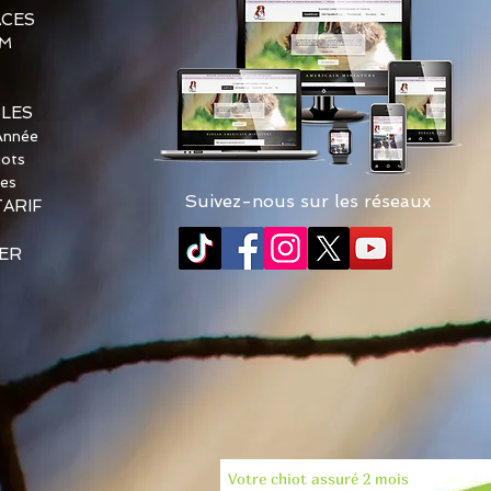
ACES
AM
BLES
Année
iots
les
Suivez-nous sur les réseaux
TARIF
ER
Votre chiot assuré 2 mois