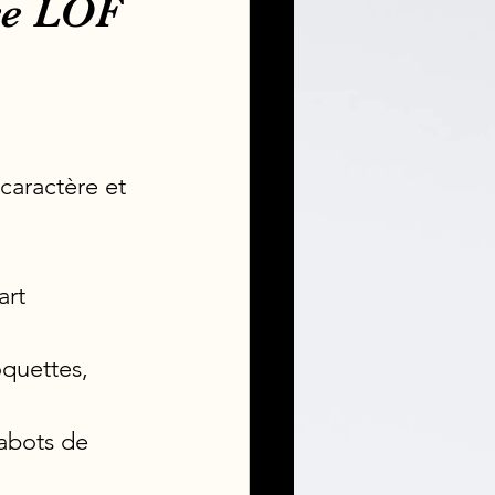
re LOF
 caractère et 
art
quettes, 
sabots de 