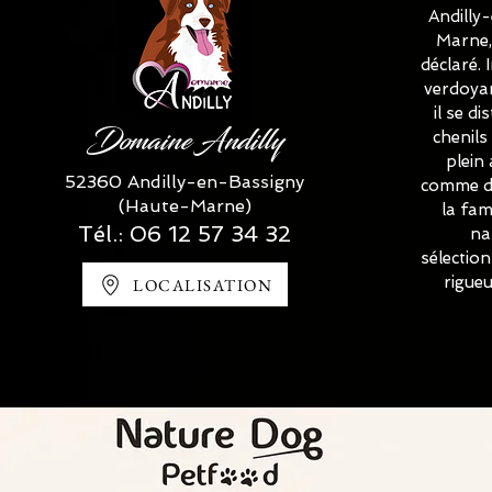
Andilly
Marne, 
déclaré.
verdoyan
il se d
Domaine Andilly
chenils
plein 
52360 Andilly-en-Bassigny
comme de
(Haute-Marne)
la fam
Tél.:
06 12 57 34 32
na
sélectio
rigue
LOCALISATION