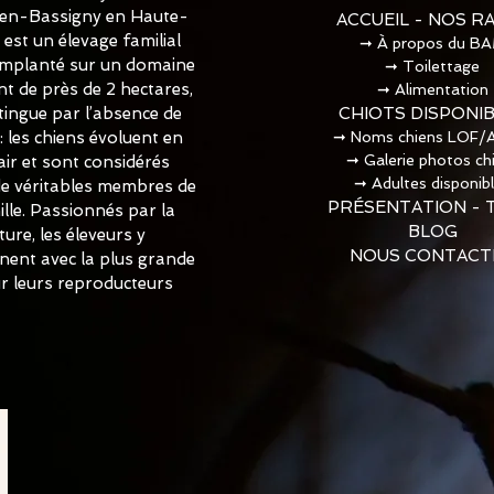
-en-Bassigny en Haute-
ACCUEIL - NOS R
est un élevage familial
➞
À propos du B
 Implanté sur un domaine
➞
Toilettage​
t de près de 2 hectares,
➞
Alimentation
istingue par l’absence de
CHIOTS DISPONI
 : les chiens évoluent en
➞
Noms chiens LOF/
➞
Galerie photos ch
air et sont considérés
➞
Adultes disponib
 véritables membres de
PRÉSENTATION - 
ille. Passionnés par la
BLOG
ture, les éleveurs y
NOUS CONTACT
nnent avec la plus grande
ur leurs reproducteurs