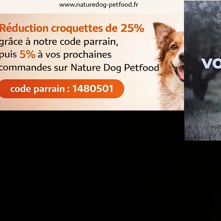
Psaume 91 :
Celui qui demeure sous l'abri du Très Haut Repose à l'ombre du Tout Puissant.
Votre chiot assuré 3 mo
2 Je dis à l'Éternel: Mon refuge et ma forteresse, Mon Dieu en qui je me confie!
3 Car c'est lui qui te délivre du filet de l'oiseleur, De la peste et de ses ravages.
4 Il te couvrira de ses plumes, Et tu trouveras un refuge sous ses ailes; Sa fidélité est un bouclier et une cuirasse.
5 Tu ne craindras ni les terreurs de la nuit, Ni la flèche qui vole de jour,
6 Ni la peste qui marche dans les ténèbres, Ni la contagion qui frappe en plein midi.
7 Que mille tombent à ton côté, Et dix mille à ta droite, Tu ne seras pas atteint;
8 De tes yeux seulement tu regarderas, Et tu verras la rétribution des méchants.
9 Car tu es mon refuge, ô Éternel! Tu fais du Très Haut ta retraite.
10 Aucun malheur ne t'arrivera, Aucun fléau n'approchera de ta tente.
11 Car il ordonnera à ses anges De te garder dans toutes tes voies;
12 Ils te porteront sur les mains, De peur que ton pied ne heurte contre une pierre.
13 Tu marcheras sur le lion et sur l'aspic, Tu fouleras le lionceau et le dragon.
14 Puisqu'il m'aime, je le délivrerai; Je le protégerai, puisqu'il connaît mon nom.
15 Il m'invoquera, et je lui répondrai; Je serai avec lui dans la détresse, Je le délivrerai et je le glorifierai.
16 Je le rassasierai de longs jours, Et je lui ferai voir mon salut.
.....