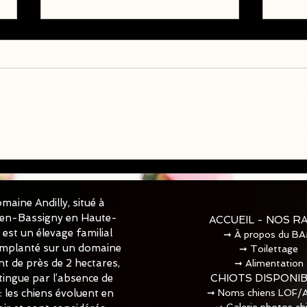
Chio
Chiots Berger Américain
Miniature LOF disponible
✅✅✅
maine Andilly, situé à
-en-Bassigny en Haute-
ACCUEIL - NOS R
est un élevage familial
➞
À propos du B
 Implanté sur un domaine
➞
Toilettage​
t de près de 2 hectares,
➞
Alimentation
istingue par l’absence de
CHIOTS DISPONI
 : les chiens évoluent en
➞
Noms chiens LOF/
➞
Galerie photos ch