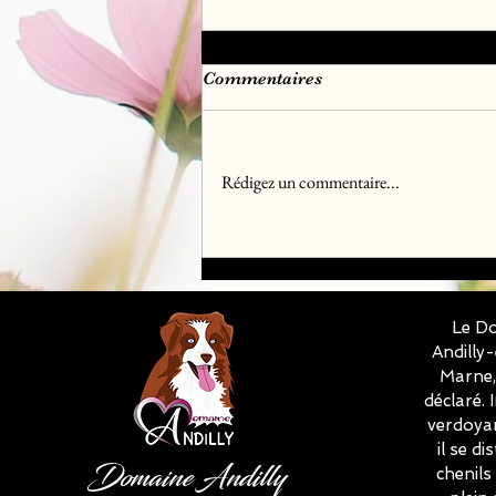
Commentaires
Rédigez un commentaire...
Chiots Golden Retriever Lof
disponible à la réservation
♀️♂️✅✅✅
Le Do
Andilly
Marne, 
déclaré.
verdoyan
il se d
Domaine Andilly
chenils