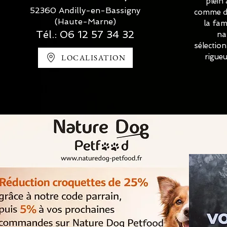
plein 
52360 Andilly-en-Bassigny
comme de
(Haute-Marne)
la fam
Tél.:
06 12 57 34 32
na
sélectio
rigue
LOCALISATION