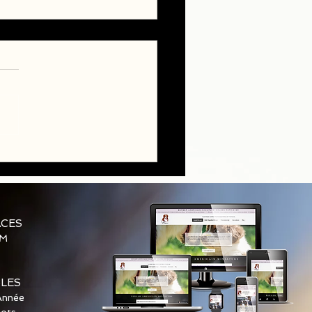
ts Golden Retriever LOF
ACES
AM
BLES
Année
iots