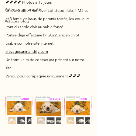
💕💕💕💕 Photos a 15 jours
Votre communauté
Chiots Golden Retriever Lof disponible, 4 Mâles 
et 3 femelles issus de parents testés, les couleurs 
Astuces blog
iront du sable clair au sable foncé.
Portée déjà effectuée fin 2022, ancien chiot 
visible sur notre site internet.
elevagecaninandilly.com
Un formulaire de contact est présent sur notre 
site.
Vendu pour compagnie uniquement.💕💕💕