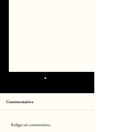
Commentaires
Rédigez un commentaire...
Chiots Berger Américain
Chiots Golden R
Miniature LOF
LOF