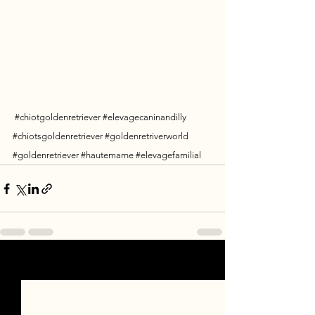
#chiotgoldenretriever
#elevagecaninandilly
#chiotsgoldenretriever
#goldenretriverworld
#goldenretriever
#hautemarne
#elevagefamilial
Voir tout
Posts récents