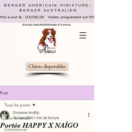
BERGER AMERICAIN MINIATURE-
BERGER AUSTRALIEN
Mis à jour le : 03/08/26   Visites uniquement sur RV, limitées à 2 adultes 
ELEVAGE CANIN PROFESSIONNEL ET FAMILIAL
Chiots disponibles
Post
Tous les posts
Domaine Andilly
Tous les posts
16 mars 2024
1 min de lecture
Portée HAPPY X NAÏGO
Commencer