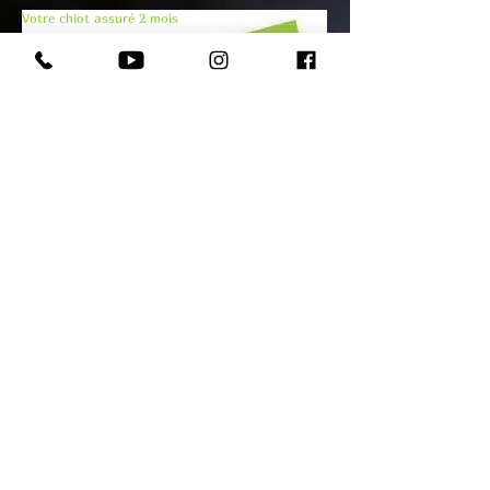
Votre chiot assuré 2 mois
© Copyright 2025 - Domaine Andilly - Tous droits
rése
r
v
é
s
Mentions légales
|
Politique de confidentialité et de
cookies