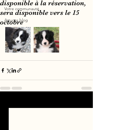
disponible à la réservation,
Votre communauté
sera disponible vers le 15
Astuces blog
octobre
Voir tout
Posts récents