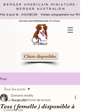
BERGER AMERICAIN MINIATURE-
BERGER AUSTRALIEN
Mis à jour le : 03/08/26   Visites uniquement sur RV, limitées à 2 adultes 
ELEVAGE CANIN PROFESSIONNEL ET FAMILIAL
Chiots disponibles
Post
Tous les posts
Domaine Andilly
Tous les posts
15 sept. 2022
0 min de lecture
Tess ( femelle ) disponible à
Commencer