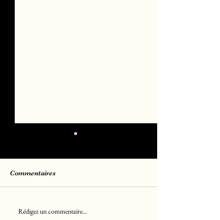
Commentaires
Rédigez un commentaire...
Chiots Berger Américain
Chiots Golden R