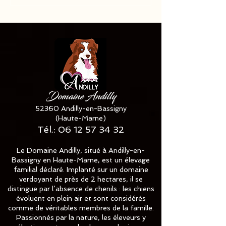
Miniature LOF
LOF
disponible ✅✅✅
Domaine Andilly
52360 Andilly-en-Bassigny
(Haute-Marne)
Tél.:
06 12 57 34 32
Le Domaine Andilly, situé à Andilly-en-
Bassigny en Haute-Marne, est un élevage
familial déclaré. Implanté sur un domaine
verdoyant de près de 2 hectares, il se
distingue par l’absence de chenils : les chiens
évoluent en plein air et sont considérés
comme de véritables membres de la famille.
Passionnés par la nature, les éleveurs y