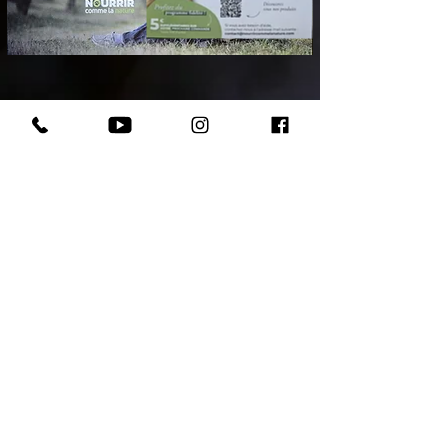
Votre chiot assuré 2 mois
© Copyright 2025 - Domaine Andilly - Tous droits
rése
r
v
é
s