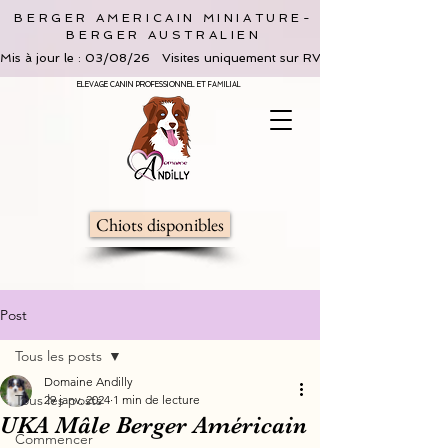
BERGER AMERICAIN MINIATURE-
BERGER AUSTRALIEN
Mis à jour le : 03/08/26   Visites uniquement sur RV, limitées à 2 adultes 
ELEVAGE CANIN PROFESSIONNEL ET FAMILIAL
Chiots disponibles
Post
Tous les posts
Domaine Andilly
Tous les posts
29 janv. 2024
1 min de lecture
UKA Mâle Berger Américain
Commencer