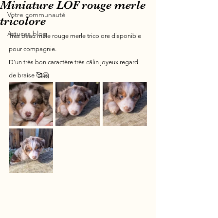
Miniature LOF rouge merle
Votre communauté
tricolore
Astuces blog
Très beau mâle rouge merle tricolore disponible 
pour compagnie.
D'un très bon caractère très câlin joyeux regard 
de braise 🥰🤗