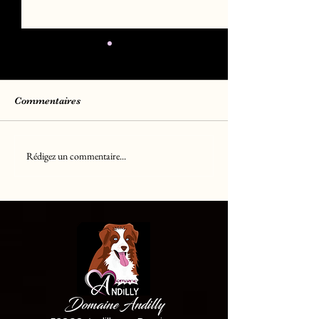
Commentaires
Rédigez un commentaire...
Chiots Berger Américain
Chiots Golden R
Miniature LOF
LOF
disponible ✅✅✅
Domaine Andilly