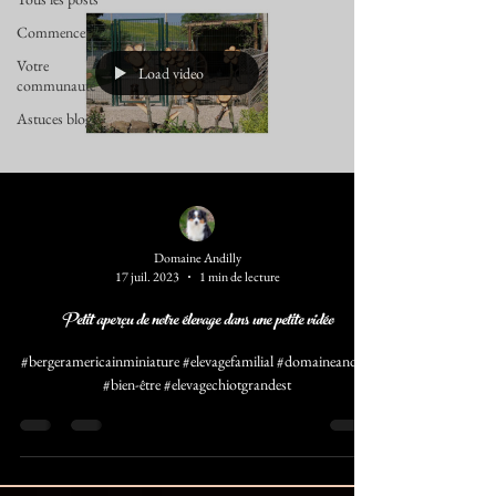
Commencer
Votre
Load video
communauté
Astuces blog
Domaine Andilly
17 juil. 2023
1 min de lecture
Petit aperçu de notre élevage dans une petite vidéo
#bergeramericainminiature #elevagefamilial #domaineandilly
#bien-être #elevagechiotgrandest