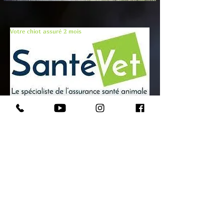
Votre chiot assuré 2 mois
© Copyright 2025 - Domaine Andilly - Tous droits
rése
r
v
é
s
Mentions légales
|
Politique de confidentialité et de
cookies