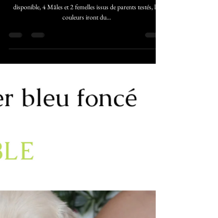
Chiots Golden Retriever Lof
💕💕💕💕 Photos à 5 semaines Chiots Golden Retriever Lof
disponible, 4 Mâles et 2 femelles issus de parents testés, les
couleurs iront du...