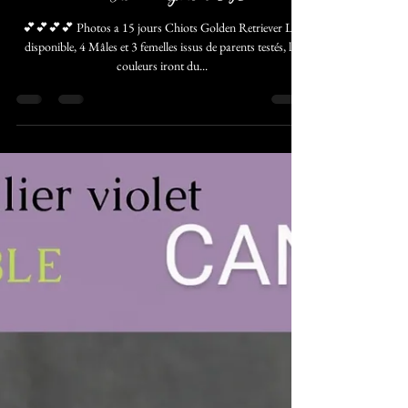
Domaine Andilly
16 mars 2024
1 min de lecture
Portée HAPPY X NAÏGO
💕💕💕💕 Photos a 15 jours Chiots Golden Retriever Lof
disponible, 4 Mâles et 3 femelles issus de parents testés, les
couleurs iront du...