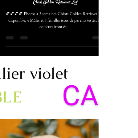
Domaine Andilly
24 mars 2024
1 min de lecture
Chiots Golden Retriever Lof
💕💕💕💕 Photos à 3 semaines Chiots Golden Retriever Lof
disponible, 4 Mâles et 3 femelles issus de parents testés, les
couleurs iront du...