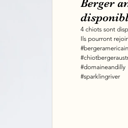
Berger am
disponibl
4 chiots sont dis
Ils pourront rejo
#bergeramericain
#chiotbergeraust
#domaineandilly
#sparklingriver