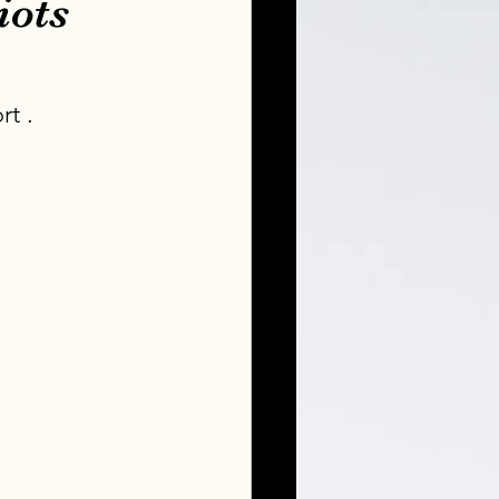
iots
rt .