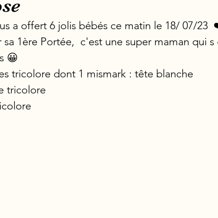
ose
 a offert 6 jolis bébés ce matin le 18/ 07/23  
r sa 1ère Portée,  c'est une super maman qui s
s 😀
es tricolore dont 1 mismark : tête blanche
 tricolore 
icolore 