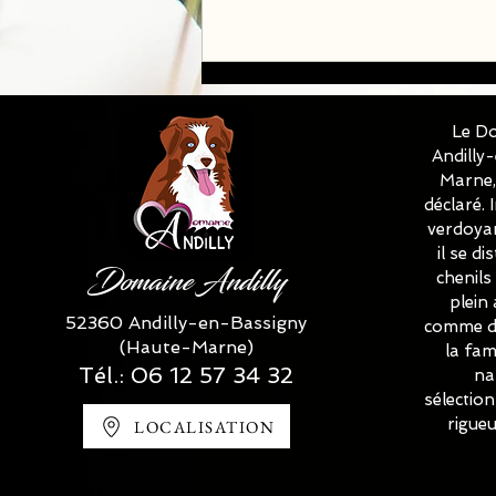
Chiots Golden Retriever Lof
disponible à la réservation
♀️♂️✅✅✅
Le Do
Andilly
Marne, 
déclaré.
verdoyan
il se d
Domaine Andilly
chenils
plein 
52360 Andilly-en-Bassigny
comme de
(Haute-Marne)
la fam
Tél.:
06 12 57 34 32
na
sélectio
rigue
LOCALISATION