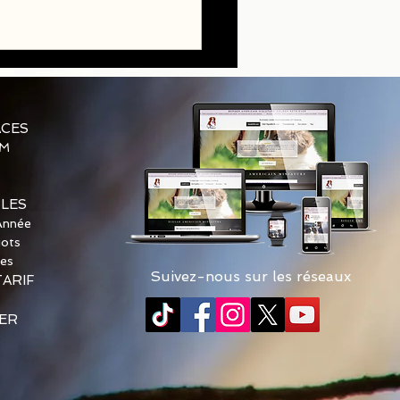
ts Golden Retriever LOF
ACES
AM
BLES
Année
iots
les
Suivez-nous sur les réseaux
TARIF
ER