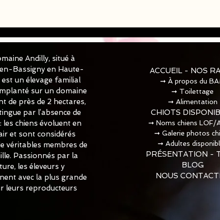
Chio
Chiots Berger Américain
Miniature LOF disponible
✅✅✅
maine Andilly, situé à
-en-Bassigny en Haute-
ACCUEIL - NOS R
est un élevage familial
➞
À propos du B
 Implanté sur un domaine
➞
Toilettage​
t de près de 2 hectares,
➞
Alimentation
istingue par l’absence de
CHIOTS DISPONI
 : les chiens évoluent en
➞
Noms chiens LOF/
➞
Galerie photos ch
air et sont considérés
➞
Adultes disponib
 véritables membres de
PRÉSENTATION - 
ille. Passionnés par la
BLOG
ture, les éleveurs y
NOUS CONTACT
nnent avec la plus grande
ur leurs reproducteurs