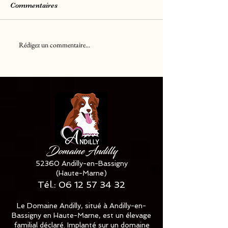
Commentaires
Rédigez un commentaire...
Chiots Berger Américain
Chiots Golden R
Miniature LOF
LOF
disponible ✅✅✅
Domaine Andilly
52360 Andilly-en-Bassigny
(Haute-Marne)
Tél.:
06 12 57 34 32
Le Domaine Andilly, situé à Andilly-en-
Bassigny en Haute-Marne, est un élevage
familial déclaré. Implanté sur un domaine