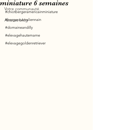
miniature 6 semaines
Votre communauté
#chiotbergeramericainminiature
Astuces blog
#bergeraustraliennain
#domaineandilly
#elevagehautemarne
#elevagegoldenretriever