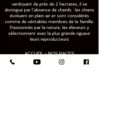
verdoyant de près de 2 hectares, il se
distingue par l’absence de chenils : les chiens
évoluent en plein air et sont considérés
comme de véritables membres de la famille.
Passionnés par la nature, les éleveurs y
sélectionnent avec la plus grande rigueur
leurs reproducteurs
ACCUEIL - NOS RACES
➞
À propos du BAM
➞
Toilettage​
➞
Alimentation
CHIOTS DISPONIBLES
➞
Noms chiens LOF/Année
➞
Galerie photos chiots
➞
Adultes disponibles
PRÉSENTATION - TARIF
BLOG
NOUS CONTACTER