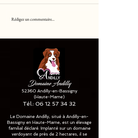
Rédigez un commentaire...
Chiots Berger Américain
Chiots Berger A
Miniature LOF
Miniature LOF
disponible ✅✅✅
disponible
Domaine Andilly
52360 Andilly-en-Bassigny
(Haute-Marne)
Tél.:
06 12 57 34 32
Le Domaine Andilly, situé à Andilly-en-
Bassigny en Haute-Marne, est un élevage
familial déclaré. Implanté sur un domaine
verdoyant de près de 2 hectares, il se