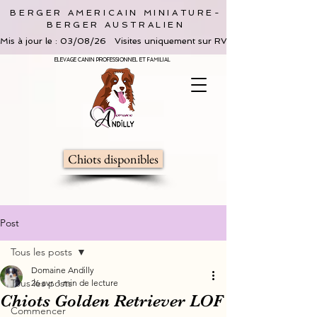
BERGER AMERICAIN MINIATURE-
BERGER AUSTRALIEN
Mis à jour le : 03/08/26   Visites uniquement sur RV, limitées à 2 adultes 
ELEVAGE CANIN PROFESSIONNEL ET FAMILIAL
Chiots disponibles
Post
Tous les posts
Domaine Andilly
Tous les posts
26 avr.
1 min de lecture
Chiots Golden Retriever LOF
Commencer