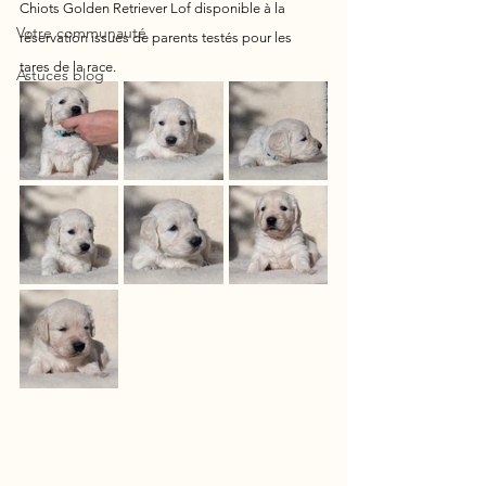
Chiots Golden Retriever Lof disponible à la 
Votre communauté
réservation issues de parents testés pour les 
tares de la race.
Astuces blog