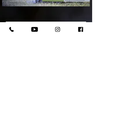
Votre chiot assuré 2 mois
© Copyright 2025 - Domaine Andilly - Tous droits
rése
r
v
é
s
Mentions légales
|
Politique de confidentialité et de
cookies