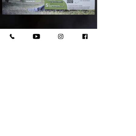
Votre chiot assuré 2 mois
© Copyright 2025 - Domaine Andilly - Tous droits
rése
r
v
é
s
Mentions légales
|
Politique de confidentialité et de