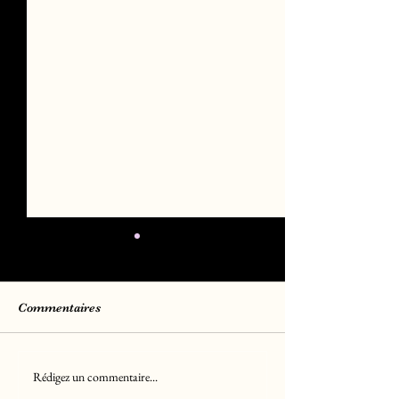
Commentaires
Rédigez un commentaire...
Chiots Berger Américain
Chiots Golden R
Miniature LOF
LOF