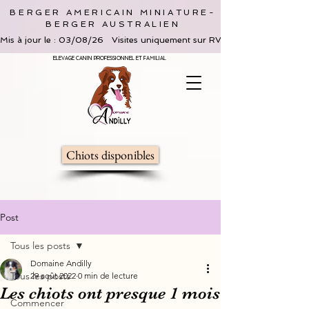
BERGER AMERICAIN MINIATURE-
BERGER AUSTRALIEN
Mis à jour le : 03/08/26   Visites uniquement sur RV, limitées à 2 adultes 
ELEVAGE CANIN PROFESSIONNEL ET FAMILIAL
Chiots disponibles
Post
Tous les posts
Domaine Andilly
Tous les posts
29 août 2022
0 min de lecture
Les chiots ont presque 1 mois
Commencer