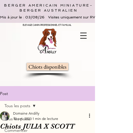
BERGER AMERICAIN MINIATURE-
BERGER AUSTRALIEN
Mis à jour le : 03/08/26   Visites uniquement sur RV, limitées à 2 adultes 
ELEVAGE CANIN PROFESSIONNEL ET FAMILIAL
Chiots disponibles
Post
Tous les posts
Domaine Andilly
Tous les posts
10 oct. 2023
1 min de lecture
Chiots JULIA X SCOTT
Commencer