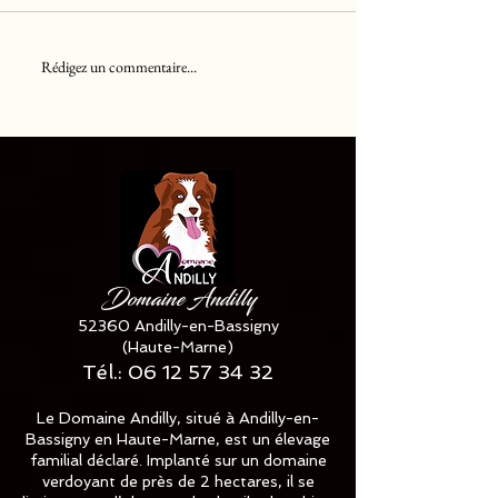
Rédigez un commentaire...
Chiots Berger Américain
Chiots Golden R
Miniature LOF
LOF
disponible ✅✅✅
Domaine Andilly
52360 Andilly-en-Bassigny
(Haute-Marne)
Tél.:
06 12 57 34 32
Le Domaine Andilly, situé à Andilly-en-
Bassigny en Haute-Marne, est un élevage
familial déclaré. Implanté sur un domaine
verdoyant de près de 2 hectares, il se